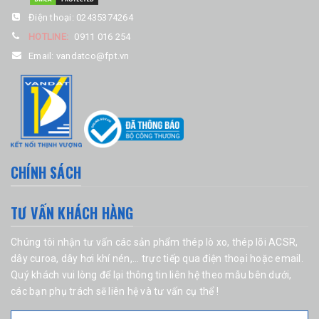
Điện thoại:
02435374264
HOTLINE:
0911 016 254
Email:
vandatco@fpt.vn
CHÍNH SÁCH
TƯ VẤN KHÁCH HÀNG
Chúng tôi nhận tư vấn các sản phẩm
thép lò xo
, thép lõi ACSR,
dây curoa
,
dây hơi khí nén
,... trực tiếp qua điện thoại hoặc email.
Quý khách vui lòng để lại thông tin liên hệ theo mẫu bên dưới,
các bạn phụ trách sẽ liên hệ và tư vấn cụ thể !