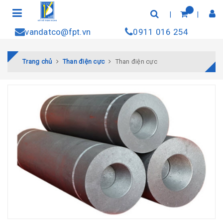
vandatco@fpt.vn
0911 016 254
Trang chủ
Than điện cực
Than điện cực