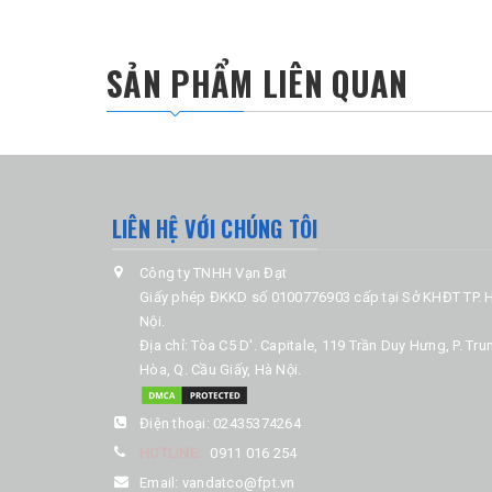
SẢN PHẨM LIÊN QUAN
LIÊN HỆ VỚI CHÚNG TÔI
Công ty TNHH Vạn Đạt
Giấy phép ĐKKD số 0100776903 cấp tại Sở KHĐT TP. 
Nội.
Địa chỉ: Tòa C5 D'. Capitale, 119 Trần Duy Hưng, P. Tru
Hòa, Q. Cầu Giấy, Hà Nội.
Điện thoại:
02435374264
HOTLINE:
0911 016 254
Email:
vandatco@fpt.vn