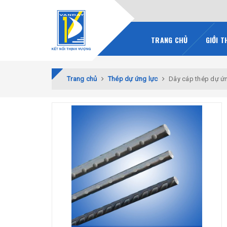
TRANG CHỦ
GIỚI T
Trang chủ
Thép dự ứng lực
Dây cáp thép dự ứn