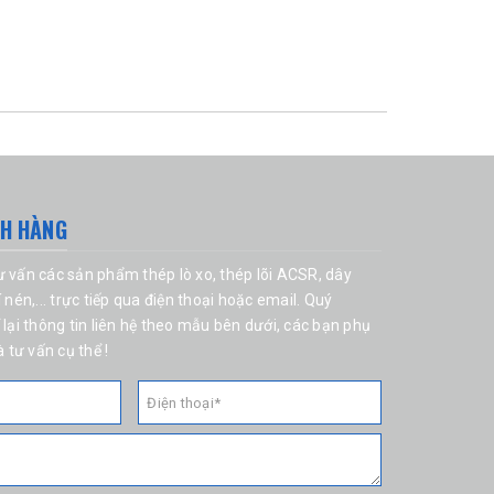
CH HÀNG
tư vấn các sản phẩm
thép lò xo
, thép lõi ACSR,
dây
í nén
,... trực tiếp qua điện thoại hoặc email. Quý
 lại thông tin liên hệ theo mẫu bên dưới, các bạn phụ
à tư vấn cụ thể !