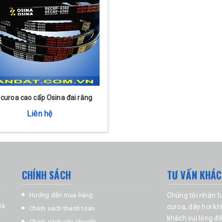
 curoa cao cấp Osina đai răng
Liên hệ
CHÍNH SÁCH
TƯ VẤN KHÁ
Hướng dẫn mua hàng
Chúng tôi nhận 
Hà
curoa
,
dây hơi kh
Chính sách thanh toán
khách vui lòng để
Chính sách vận chuyển