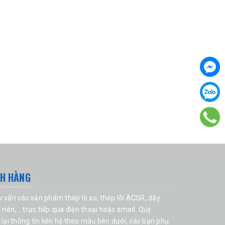
CH HÀNG
tư vấn các sản phẩm
thép lò xo
, thép lõi ACSR,
dây
í nén
,... trực tiếp qua điện thoại hoặc email. Quý
 lại thông tin liên hệ theo mẫu bên dưới, các bạn phụ