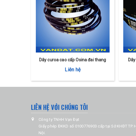
Dây curoa cao cấp Osina đai thang
Dây
Liên hệ
LIÊN HỆ VỚI CHÚNG TÔI
Công ty TNHH Vạn Đạt
Giấy phép ĐKKD số 0100776903 cấp tại Sở KHĐT TP. 
Nội.