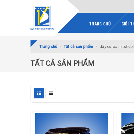
TRANG CHỦ
GIỚI T
Trang chủ
Tất cả sản phẩm
dây curoa mitshubi
TẤT CẢ SẢN PHẨM