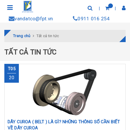
vandatco@fpt.vn
0911 016 254
Trang chủ
Tất cả tin tức
TẤT CẢ TIN TỨC
T05
20
DÂY CUROA ( BELT ) LÀ GÌ? NHỮNG THÔNG SỐ CẦN BIẾT
VỀ DÂY CUROA