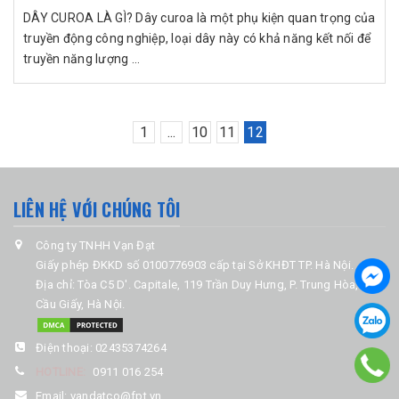
DÂY CUROA LÀ GÌ? Dây curoa là một phụ kiện quan trọng của
truyền động công nghiệp, loại dây này có khả năng kết nối để
truyền năng lượng ...
1
...
10
11
12
LIÊN HỆ VỚI CHÚNG TÔI
Công ty TNHH Vạn Đạt
Giấy phép ĐKKD số 0100776903 cấp tại Sở KHĐT TP. Hà Nội.
Địa chỉ: Tòa C5 D'. Capitale, 119 Trần Duy Hưng, P. Trung Hòa, Q.
Cầu Giấy, Hà Nội.
Điện thoại:
02435374264
HOTLINE:
0911 016 254
Email:
vandatco@fpt.vn